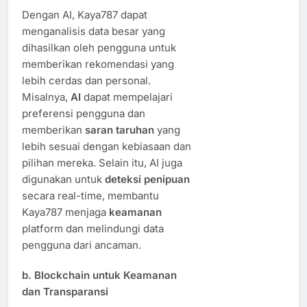
Dengan AI, Kaya787 dapat
menganalisis data besar yang
dihasilkan oleh pengguna untuk
memberikan rekomendasi yang
lebih cerdas dan personal.
Misalnya,
AI
dapat mempelajari
preferensi pengguna dan
memberikan
saran taruhan
yang
lebih sesuai dengan kebiasaan dan
pilihan mereka. Selain itu, AI juga
digunakan untuk
deteksi penipuan
secara real-time, membantu
Kaya787 menjaga
keamanan
platform dan melindungi data
pengguna dari ancaman.
b.
Blockchain untuk Keamanan
dan Transparansi