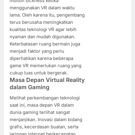
motion sickness ketika
menggunakan VR dalam waktu
lama. Oleh karena itu, pengembang
terus berusaha meningkatkan
kualitas teknologi VR agar lebih
nyaman dan mudah digunakan.
Keterbatasan ruang bermain juga
menjadi faktor yang perlu
diperhatikan karena beberapa
game VR memerlukan ruang yang
cukup luas untuk bergerak.
Masa Depan Virtual Reality
dalam Gaming
Melihat perkembangan teknologi
saat ini, masa depan VR dalam
dunia gaming terlihat sangat
menjanjikan. Inovasi dalam bidang
grafis, kecerdasan buatan, serta
jaringan internet berkecepatan