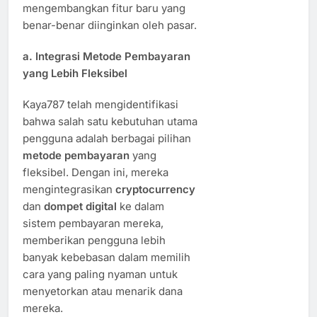
mengembangkan fitur baru yang
benar-benar diinginkan oleh pasar.
a.
Integrasi Metode Pembayaran
yang Lebih Fleksibel
Kaya787 telah mengidentifikasi
bahwa salah satu kebutuhan utama
pengguna adalah berbagai pilihan
metode pembayaran
yang
fleksibel. Dengan ini, mereka
mengintegrasikan
cryptocurrency
dan
dompet digital
ke dalam
sistem pembayaran mereka,
memberikan pengguna lebih
banyak kebebasan dalam memilih
cara yang paling nyaman untuk
menyetorkan atau menarik dana
mereka.