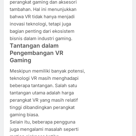
perangkat gaming dan aksesori
tambahan. Hal ini menunjukkan
bahwa VR tidak hanya menjadi
inovasi teknologi, tetapi juga
bagian penting dari ekosistem
bisnis dalam industri gaming.
Tantangan dalam
Pengembangan VR
Gaming
Meskipun memiliki banyak potensi,
teknologi VR masih menghadapi
beberapa tantangan. Salah satu
tantangan utama adalah harga
perangkat VR yang masih relatif
tinggi dibandingkan perangkat
gaming biasa.
Selain itu, beberapa pengguna
juga mengalami masalah seperti