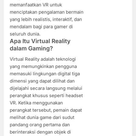
memanfaatkan VR untuk
menciptakan pengalaman bermain
yang lebih realistis, interaktif, dan
mendalam bagi para gamer di
seluruh dunia.
Apa Itu Virtual Reality
dalam Gaming?
Virtual Reality adalah teknologi
yang memungkinkan pengguna
memasuki lingkungan digital tiga
dimensi yang dapat dilihat dan
dijelajahi secara langsung melalui
perangkat khusus seperti headset
VR. Ketika menggunakan
perangkat tersebut, pemain dapat
melihat dunia game dari sudut
pandang orang pertama dan
berinteraksi dengan objek di