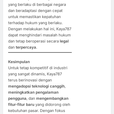
yang berlaku di berbagai negara
dan beradaptasi dengan cepat
untuk memastikan kepatuhan
terhadap hukum yang berlaku.
Dengan melakukan hal ini, Kaya787
dapat menghindari masalah hukum
dan tetap beroperasi secara
legal
dan
terpercaya
.
Kesimpulan
Untuk tetap kompetitif di industri
yang sangat dinamis, Kaya787
terus berinovasi dengan
mengadopsi teknologi canggih
,
meningkatkan pengalaman
pengguna
, dan
mengembangkan
fitur-fitur baru
yang didorong oleh
kebutuhan pasar. Dengan fokus