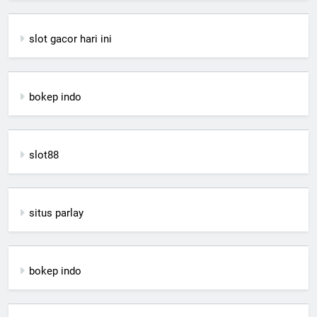
slot gacor hari ini
bokep indo
slot88
situs parlay
bokep indo