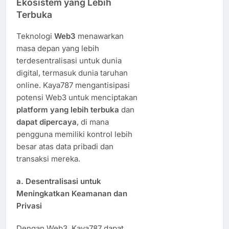
Ekosistem yang Lebih
Terbuka
Teknologi
Web3
menawarkan
masa depan yang lebih
terdesentralisasi untuk dunia
digital, termasuk dunia taruhan
online. Kaya787 mengantisipasi
potensi Web3 untuk menciptakan
platform yang lebih terbuka
dan
dapat dipercaya
, di mana
pengguna memiliki kontrol lebih
besar atas data pribadi dan
transaksi mereka.
a.
Desentralisasi untuk
Meningkatkan Keamanan dan
Privasi
Dengan Web3, Kaya787 dapat