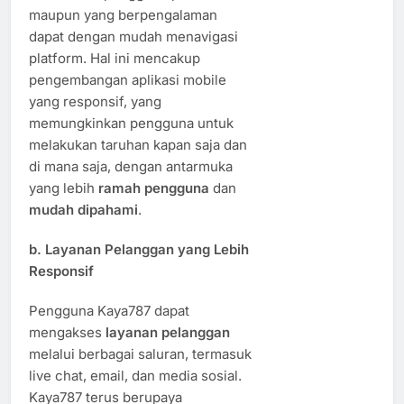
maupun yang berpengalaman
dapat dengan mudah menavigasi
platform. Hal ini mencakup
pengembangan aplikasi mobile
yang responsif, yang
memungkinkan pengguna untuk
melakukan taruhan kapan saja dan
di mana saja, dengan antarmuka
yang lebih
ramah pengguna
dan
mudah dipahami
.
b.
Layanan Pelanggan yang Lebih
Responsif
Pengguna Kaya787 dapat
mengakses
layanan pelanggan
melalui berbagai saluran, termasuk
live chat, email, dan media sosial.
Kaya787 terus berupaya