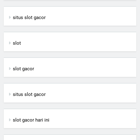
situs slot gacor
slot
slot gacor
situs slot gacor
slot gacor hari ini