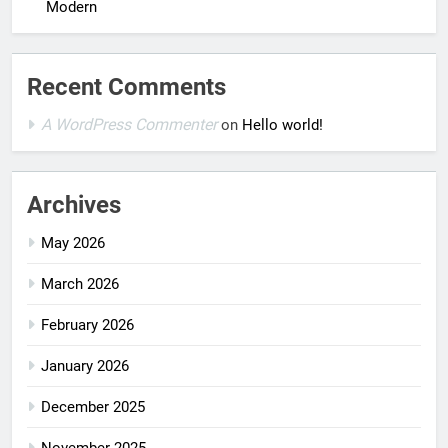
Modern
Recent Comments
A WordPress Commenter
on
Hello world!
Archives
May 2026
March 2026
February 2026
January 2026
December 2025