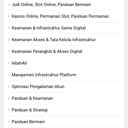
Judi Online, Slot Online, Panduan Bermain
Kasino Online, Permainan Slot, Panduan Permainan
Keamanan & Infrastruktur Game Digital
Keamanan Akses & Tata Kelola Infrastruktur
Keamanan Perangkat & Akses Digital
lebah4d
Manajemen Infrastruktur Platform
Optimasi Pengalaman Akun
Panduan & Keamanan
Panduan & Strategi
Panduan Bermain