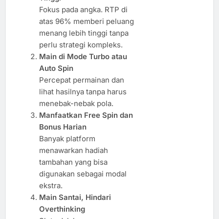
Fokus pada angka. RTP di
atas 96% memberi peluang
menang lebih tinggi tanpa
perlu strategi kompleks.
Main di Mode Turbo atau
Auto Spin
Percepat permainan dan
lihat hasilnya tanpa harus
menebak-nebak pola.
Manfaatkan Free Spin dan
Bonus Harian
Banyak platform
menawarkan hadiah
tambahan yang bisa
digunakan sebagai modal
ekstra.
Main Santai, Hindari
Overthinking