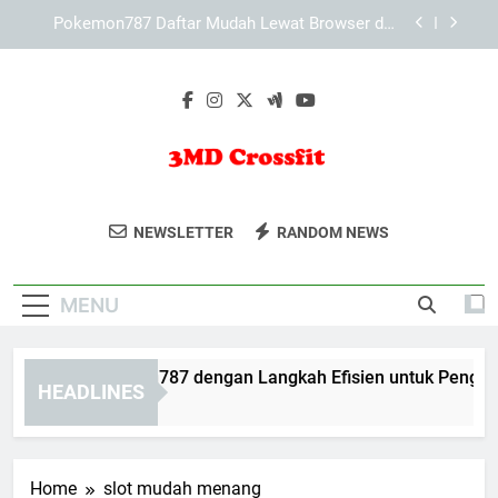
Skip
Pokemon787 Daftar Mudah Lewat Browser dan
Perangkat Mobile
to
content
Pentingnya Menggunakan LAE138 Link Alternatif
yang Valid
Kenapa Game Mobile Jadi Raja di Dunia Gaming?
Ini Alasan dan Dampaknya di Era Digital
Daftar Pokemon787 dengan Langkah Efisien
untuk Pengalaman Lebih Nyaman
3MD Crossfit
Pokemon787 Daftar Mudah Lewat Browser dan
Raih Kebugaran Maksimal Dengan
Perangkat Mobile
NEWSLETTER
RANDOM NEWS
Pelatihan Crossfit Di 3MD Crossfit.
Pentingnya Menggunakan LAE138 Link Alternatif
yang Valid
MENU
Kenapa Game Mobile Jadi Raja di Dunia Gaming?
Ini Alasan dan Dampaknya di Era Digital
Daftar Pokemon787 dengan Langkah Efisien untuk Pengala
HEADLINES
3 Months Ago
Home
slot mudah menang