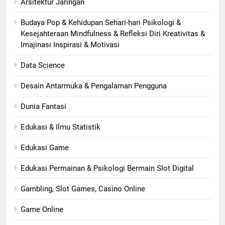
Arsitektur Jaringan
Budaya Pop & Kehidupan Sehari-hari Psikologi &
Kesejahteraan Mindfulness & Refleksi Diri Kreativitas &
Imajinasi Inspirasi & Motivasi
Data Science
Desain Antarmuka & Pengalaman Pengguna
Dunia Fantasi
Edukasi & Ilmu Statistik
Edukasi Game
Edukasi Permainan & Psikologi Bermain Slot Digital
Gambling, Slot Games, Casino Online
Game Online