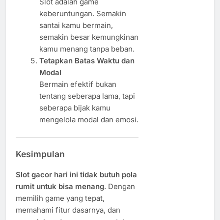
Slot adalah game
keberuntungan. Semakin
santai kamu bermain,
semakin besar kemungkinan
kamu menang tanpa beban.
Tetapkan Batas Waktu dan
Modal
Bermain efektif bukan
tentang seberapa lama, tapi
seberapa bijak kamu
mengelola modal dan emosi.
Kesimpulan
Slot gacor hari ini tidak butuh pola
rumit untuk bisa menang
. Dengan
memilih game yang tepat,
memahami fitur dasarnya, dan