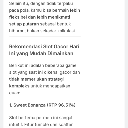
Selain itu, dengan tidak terpaku
pada pola, kamu bisa bermain
lebih
fleksibel dan lebih menikmati
setiap putaran
sebagai bentuk
hiburan, bukan sekadar kalkulasi.
Rekomendasi Slot Gacor Hari
Ini yang Mudah Dimainkan
Berikut ini adalah beberapa game
slot yang saat ini dikenal gacor dan
tidak memerlukan strategi
kompleks
untuk mendapatkan
cuan:
1.
Sweet Bonanza (RTP 96.51%)
Slot bertema permen ini sangat
intuitif. Fitur tumble dan scatter