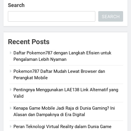
Search
SEARCH
Recent Posts
Daftar Pokemon787 dengan Langkah Efisien untuk
Pengalaman Lebih Nyaman
Pokemon787 Daftar Mudah Lewat Browser dan
Perangkat Mobile
Pentingnya Menggunakan LAE138 Link Alternatif yang
Valid
Kenapa Game Mobile Jadi Raja di Dunia Gaming? Ini
Alasan dan Dampaknya di Era Digital
Peran Teknologi Virtual Reality dalam Dunia Game