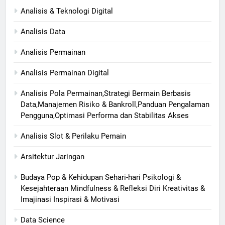
Analisis & Teknologi Digital
Analisis Data
Analisis Permainan
Analisis Permainan Digital
Analisis Pola Permainan,Strategi Bermain Berbasis
Data,Manajemen Risiko & Bankroll,Panduan Pengalaman
Pengguna,Optimasi Performa dan Stabilitas Akses
Analisis Slot & Perilaku Pemain
Arsitektur Jaringan
Budaya Pop & Kehidupan Sehari-hari Psikologi &
Kesejahteraan Mindfulness & Refleksi Diri Kreativitas &
Imajinasi Inspirasi & Motivasi
Data Science