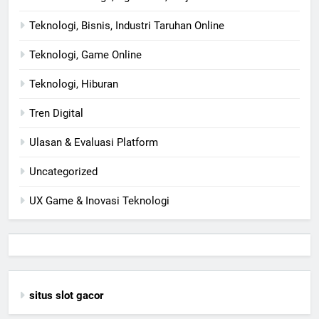
Teknologi, Bisnis, Industri Taruhan Online
Teknologi, Game Online
Teknologi, Hiburan
Tren Digital
Ulasan & Evaluasi Platform
Uncategorized
UX Game & Inovasi Teknologi
situs slot gacor