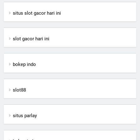
situs slot gacor hari ini
slot gacor hari ini
bokep indo
slot88
situs parlay