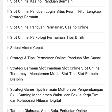
Slot Online, Kasino, Panduan Bermain
Slot Online, Panduan Login, Situs Resmi, Fitur Lengkap,
Strategi Bermain
Slot Online, Panduan Permainan, Casino Online
Slot Online, Psikologi Permainan, Tips & Trik
Solusi Akses Cepat
Strategi & Tips, Permainan Online, Panduan Slot Gacor
Strategi Bermain Slot Panduan Slot Online Slot Online
Terpercaya Manajemen Modal Slot Tips Slot Pemain
Disiplin
Strategi Game Tips Bermain Multiplayer Pengembangan
Skill Gaming Manajemen Waktu dan Fokus Kerja Tim
dan Kolaborasi Hiburan Digital
Taruhan Olahraga, Agen Bola, Perjudian Online