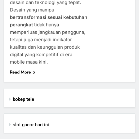
desain dan teknologi yang tepat.
Desain yang mampu
bertransformasi sesuai kebutuhan
perangkat
tidak hanya
memperluas jangkauan pengguna,
tetapi juga menjadi indikator
kualitas dan keunggulan produk
digital yang kompetitif di era
mobile masa kini.
Read More
bokep tele
slot gacor hari ini