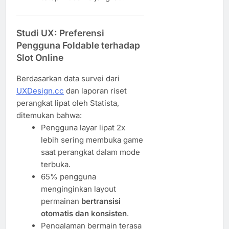
Studi UX: Preferensi
Pengguna Foldable terhadap
Slot Online
Berdasarkan data survei dari
UXDesign.cc
dan laporan riset
perangkat lipat oleh Statista,
ditemukan bahwa:
Pengguna layar lipat 2x
lebih sering membuka game
saat perangkat dalam mode
terbuka.
65% pengguna
menginginkan layout
permainan
bertransisi
otomatis dan konsisten
.
Pengalaman bermain terasa