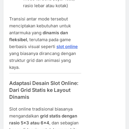
rasio lebar atau kotak)
Transisi antar mode tersebut
menciptakan kebutuhan untuk
antarmuka yang
dinamis dan
fleksibel
, terutama pada game
berbasis visual seperti
slot online
yang biasanya dirancang dengan
struktur grid dan animasi yang
kaya.
Adaptasi Desain Slot Online:
Dari Grid Statis ke Layout
Dinamis
Slot online tradisional biasanya
mengandalkan
grid statis dengan
rasio 5×3 atau 6×4
, dan sebagian