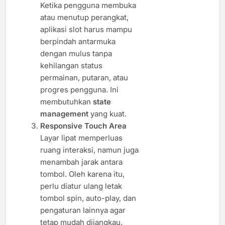
Ketika pengguna membuka
atau menutup perangkat,
aplikasi slot harus mampu
berpindah antarmuka
dengan mulus tanpa
kehilangan status
permainan, putaran, atau
progres pengguna. Ini
membutuhkan
state
management
yang kuat.
Responsive Touch Area
Layar lipat memperluas
ruang interaksi, namun juga
menambah jarak antara
tombol. Oleh karena itu,
perlu diatur ulang letak
tombol spin, auto-play, dan
pengaturan lainnya agar
tetap mudah dijangkau.