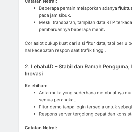
Catatan Netral:
Beberapa pemain melaporkan adanya
fluktu
pada jam sibuk.
Meski transparan, tampilan data RTP terkad
pembaruannya beberapa menit.
Corlaslot cukup kuat dari sisi fitur data, tapi per
hal kecepatan respon saat trafik tinggi.
2.
Lebah4D – Stabil dan Ramah Pengguna,
Inovasi
Kelebihan:
Antarmuka yang sederhana membuatnya mud
semua perangkat.
Fitur demo tanpa login tersedia untuk sebag
Respons server tergolong cepat dan konsist
Catatan Netral: