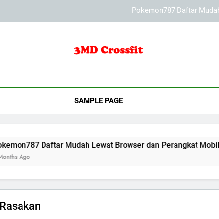
Pokemon787 Daftar Mudah
Pentingnya Mengguna
Kenapa Game Mobile Jadi Raja di Dunia Gaming? In
 Crossfit
Daftar Pokemon787 dengan Langkah Ef
aran Maksimal Dengan Pelatihan Crossfit Di 3MD Crossfit.
Pokemon787 Daftar Mudah
SAMPLE PAGE
Pentingnya Mengguna
Kenapa Game Mobile Jadi Raja di Dunia Gaming? In
ftar Mudah Lewat Browser dan Perangkat Mobile
Pent
3 Mon
 Rasakan