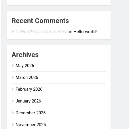
Recent Comments
A WordPress Commenter
on
Hello world!
Archives
May 2026
March 2026
February 2026
January 2026
December 2025
November 2025