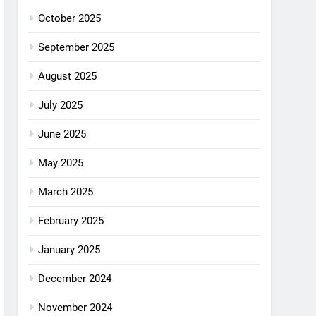
October 2025
September 2025
August 2025
July 2025
June 2025
May 2025
March 2025
February 2025
January 2025
December 2024
November 2024