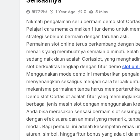
Sensasinya
5f779bf
1 Year Ago
0
5 Mins
Nikmati pengalaman seru bermain demo slot Corlaslo
Pelajari cara memaksimalkan fitur demo untuk me
strategi sebelum bermain dengan taruhan asli.
Permainan slot online terus berkembang dengan be
menarik yang membuatnya semakin diminati. Salah 
sedang naik daun adalah Corlaslot, yang menghadi
slot berkualitas lengkap dengan fitur demo
slot onl
Menggunakan mode demo ini memberikan pengala
menyenangkan sekaligus menjadi cara terbaik unt
mekanisme permainan tanpa harus mempertaruhkan
Demo slot Corlaslot adalah fitur yang memungkin
berbagai jenis mesin slot dengan menggunakan kredit
Anda bisa merasakan sensasi bermain slot sesung
dengan efek suara dan animasi yang menarik, tanpa
modal. Bagi pemula, ini adalah kesempatan emas 
aturan, simbol, hingga fitur bonus yang ada di dal