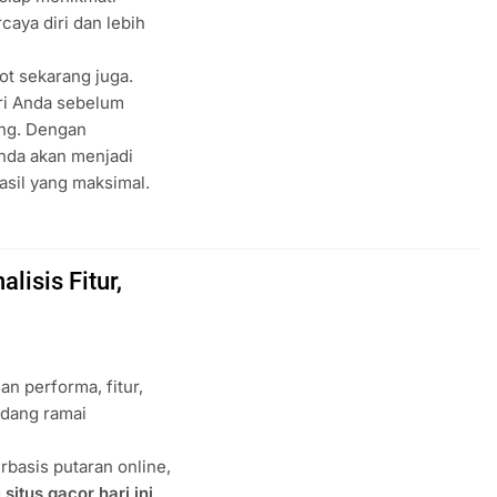
aya diri dan lebih
ot sekarang juga.
iri Anda sebelum
ang. Dengan
nda akan menjadi
sil yang maksimal.
lisis Fitur,
an performa, fitur,
edang ramai
basis putaran online,
g
situs gacor hari ini
.