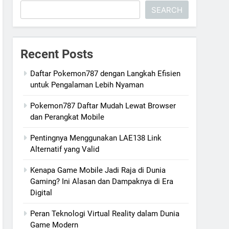
SEARCH
Recent Posts
Daftar Pokemon787 dengan Langkah Efisien
untuk Pengalaman Lebih Nyaman
Pokemon787 Daftar Mudah Lewat Browser
dan Perangkat Mobile
Pentingnya Menggunakan LAE138 Link
Alternatif yang Valid
Kenapa Game Mobile Jadi Raja di Dunia
Gaming? Ini Alasan dan Dampaknya di Era
Digital
Peran Teknologi Virtual Reality dalam Dunia
Game Modern